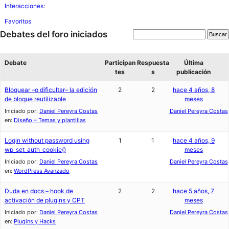
Interacciones:
Favoritos
Debates del foro iniciados
Debate
Participan
Respuesta
Última
tes
s
publicación
Bloquear –o dificultar– la edición
2
2
hace 4 años, 8
de bloque reutilizable
meses
Iniciado por:
Daniel Pereyra Costas
Daniel Pereyra Costas
en:
Diseño – Temas y plantillas
Login without password using
1
1
hace 4 años, 9
wp_set_auth_cookie()
meses
Iniciado por:
Daniel Pereyra Costas
Daniel Pereyra Costas
en:
WordPress Avanzado
Duda en docs – hook de
2
2
hace 5 años, 7
activación de plugins y CPT
meses
Iniciado por:
Daniel Pereyra Costas
Daniel Pereyra Costas
en:
Plugins y Hacks