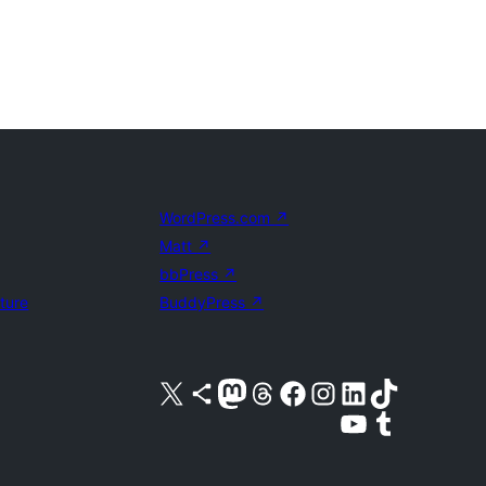
WordPress.com
↗
Matt
↗
bbPress
↗
uture
BuddyPress
↗
Visita nuestra cuenta de X (anteriormente Twitter)
Visita nuestra cuenta de Bluesky
Visita nuestra cuenta de Mastodon
Visita nuestra cuenta de Threads
Visita nuestra página de Facebook
Visita nuestra cuenta de Instagram
Visita nuestra cuenta de LinkedIn
Visita nuestra cuenta de TikTok
Visita nuestro canal de YouTube
Visita nuestra cuenta de Tumblr