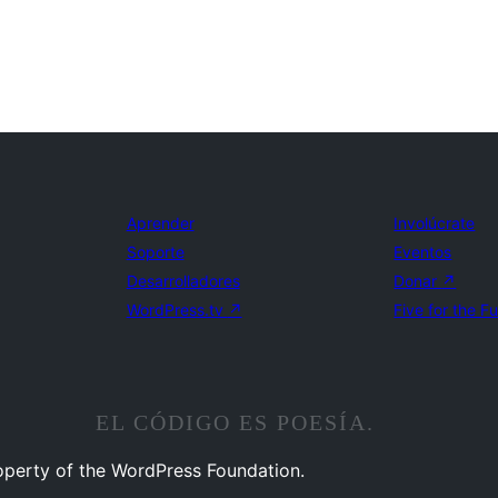
Aprender
Involúcrate
Soporte
Eventos
Desarrolladores
Donar
↗
WordPress.tv
↗
Five for the F
EL CÓDIGO ES POESÍA.
operty of the WordPress Foundation.