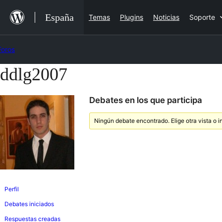
Saltar
España
Temas
Plugins
Noticias
Soporte
al
contenido
Foros
ddlg2007
Saltar
al
Debates en los que participa
contenido
Ningún debate encontrado. Elige otra vista o i
Perfil
Debates iniciados
Respuestas creadas