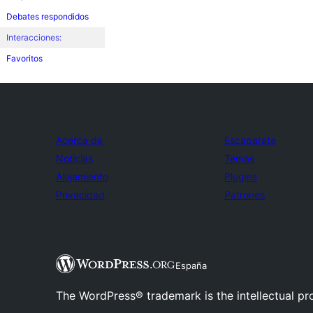
Debates respondidos
Interacciones:
Favoritos
Acerca de
Escaparate
Noticias
Temas
Alojamiento
Plugins
Privacidad
Patrones
España
The WordPress® trademark is the intellectual pr