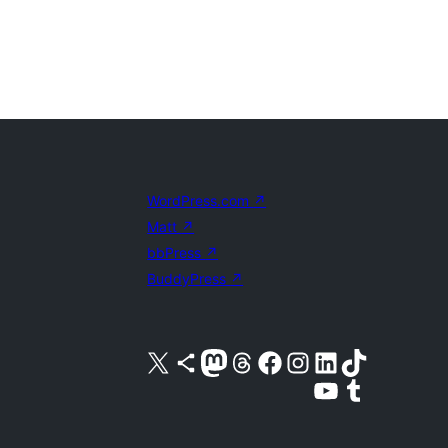
WordPress.com
↗
Matt
↗
bbPress
↗
BuddyPress
↗
Visita nuestra cuenta de X (anteriormente Twitter)
Visita nuestra cuenta de Bluesky
Visita nuestra cuenta de Mastodon
Visita nuestra cuenta de Threads
Visita nuestra página de Facebook
Visita nuestra cuenta de Instagram
Visita nuestra cuenta de LinkedIn
Visita nuestra cuenta de TikTok
Visita nuestro canal de YouTube
Visita nuestra cuenta de Tumblr