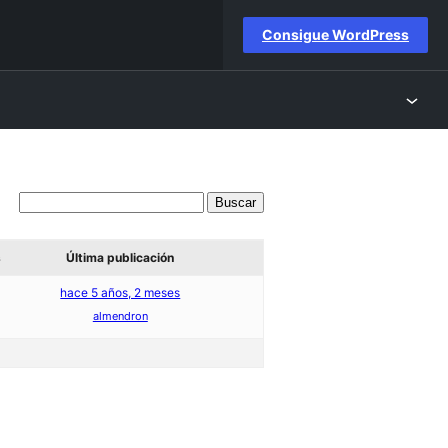
Consigue WordPress
s
Última publicación
hace 5 años, 2 meses
almendron