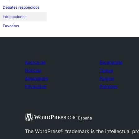
Debates respondidos
Interacciones:
Favoritos
Acerca de
Escaparate
Noticias
Temas
Alojamiento
Plugins
Privacidad
Patrones
España
The WordPress® trademark is the intellectual pr