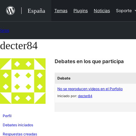
Saltar
España
Temas
Plugins
Noticias
Soporte
al
contenido
Foros
decter84
Saltar
al
Debates en los que participa
contenido
Debate
No se reproducen videos en el Porfolio
Iniciado por:
decter84
Perfil
Debates iniciados
Respuestas creadas