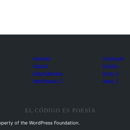
Aprender
Involúcrate
Soporte
Eventos
Desarrolladores
Donar
↗
WordPress.tv
↗
Swag
↗
EL CÓDIGO ES POESÍA.
operty of the WordPress Foundation.