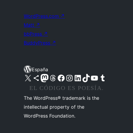
WordPress.com
↗
Matt
↗
bbPress
↗
BuddyPress
↗
España
Visita nuestra cuenta de X (anteriormente Twitter)
Visita nuestra cuenta de Bluesky
Visita nuestra cuenta de Mastodon
Visita nuestra cuenta de Threads
Visita nuestra página de Facebook
Visita nuestra cuenta de Instagram
Visita nuestra cuenta de LinkedIn
Visita nuestra cuenta de TikTok
Visita nuestro canal de YouTube
Visita nuestra cuenta de Tumblr
EL CÓDIGO ES POESÍA.
The WordPress® trademark is the
intellectual property of the
WordPress Foundation.