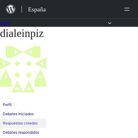
Saltar
España
al
contenido
Foros
dialeinpiz
Saltar
al
contenido
Perfil
Debates iniciados
Respuestas creadas
Debates respondidos