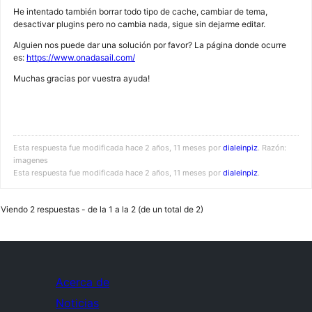
He intentado también borrar todo tipo de cache, cambiar de tema,
desactivar plugins pero no cambia nada, sigue sin dejarme editar.
Alguien nos puede dar una solución por favor? La página donde ocurre
es:
https://www.onadasail.com/
Muchas gracias por vuestra ayuda!
Esta respuesta fue modificada hace 2 años, 11 meses por
dialeinpiz
. Razón:
imagenes
Esta respuesta fue modificada hace 2 años, 11 meses por
dialeinpiz
.
Viendo 2 respuestas - de la 1 a la 2 (de un total de 2)
Acerca de
Noticias