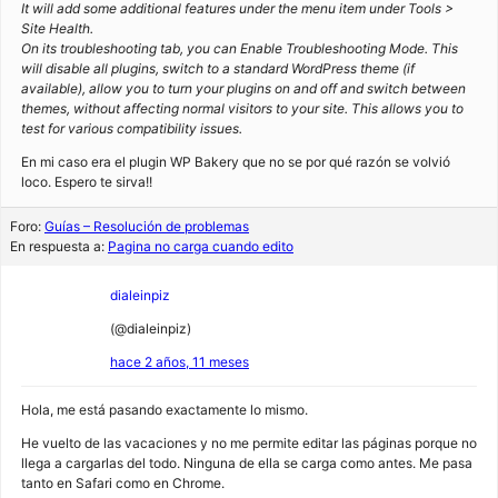
It will add some additional features under the menu item under Tools >
Site Health.
On its troubleshooting tab, you can Enable Troubleshooting Mode. This
will disable all plugins, switch to a standard WordPress theme (if
available), allow you to turn your plugins on and off and switch between
themes, without affecting normal visitors to your site. This allows you to
test for various compatibility issues.
En mi caso era el plugin WP Bakery que no se por qué razón se volvió
loco. Espero te sirva!!
Foro:
Guías – Resolución de problemas
En respuesta a:
Pagina no carga cuando edito
dialeinpiz
(@dialeinpiz)
hace 2 años, 11 meses
Hola, me está pasando exactamente lo mismo.
He vuelto de las vacaciones y no me permite editar las páginas porque no
llega a cargarlas del todo. Ninguna de ella se carga como antes. Me pasa
tanto en Safari como en Chrome.