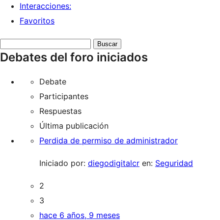
Interacciones:
Favoritos
Buscar
Debates del foro iniciados
debates:
Debate
Participantes
Respuestas
Última publicación
Perdida de permiso de administrador
Iniciado por:
diegodigitalcr
en:
Seguridad
2
3
hace 6 años, 9 meses