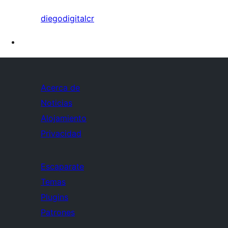
diegodigitalcr
Acerca de
Noticias
Alojamiento
Privacidad
Escaparate
Temas
Plugins
Patrones