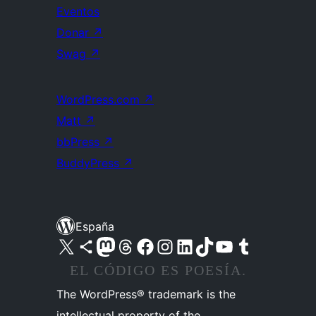
Eventos
Donar
↗
Swag
↗
WordPress.com
↗
Matt
↗
bbPress
↗
BuddyPress
↗
España
Visita nuestra cuenta de X (anteriormente Twitter)
Visita nuestra cuenta de Bluesky
Visita nuestra cuenta de Mastodon
Visita nuestra cuenta de Threads
Visita nuestra página de Facebook
Visita nuestra cuenta de Instagram
Visita nuestra cuenta de LinkedIn
Visita nuestra cuenta de TikTok
Visita nuestro canal de YouTube
Visita nuestra cuenta de Tumblr
EL CÓDIGO ES POESÍA.
The WordPress® trademark is the
intellectual property of the