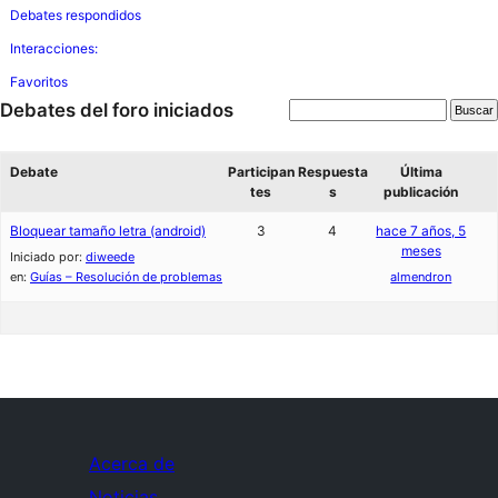
Debates respondidos
Interacciones:
Favoritos
Debates del foro iniciados
Debate
Participan
Respuesta
Última
tes
s
publicación
Bloquear tamaño letra (android)
3
4
hace 7 años, 5
meses
Iniciado por:
diweede
en:
Guías – Resolución de problemas
almendron
Acerca de
Noticias