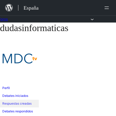
Saltar
España
al
contenido
Foros
dudasinformaticas
Saltar
al
contenido
Perfil
Debates iniciados
Respuestas creadas
Debates respondidos