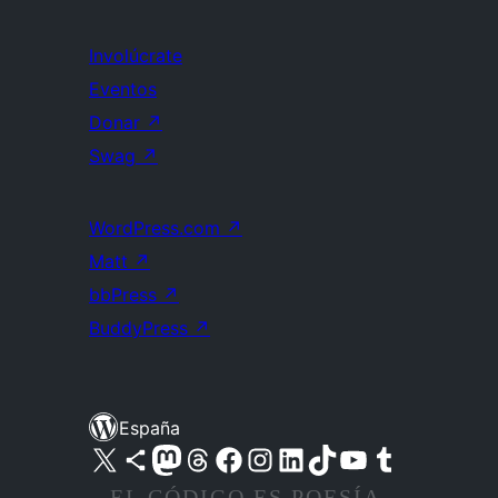
Involúcrate
Eventos
Donar
↗
Swag
↗
WordPress.com
↗
Matt
↗
bbPress
↗
BuddyPress
↗
España
Visita nuestra cuenta de X (anteriormente Twitter)
Visita nuestra cuenta de Bluesky
Visita nuestra cuenta de Mastodon
Visita nuestra cuenta de Threads
Visita nuestra página de Facebook
Visita nuestra cuenta de Instagram
Visita nuestra cuenta de LinkedIn
Visita nuestra cuenta de TikTok
Visita nuestro canal de YouTube
Visita nuestra cuenta de Tumblr
EL CÓDIGO ES POESÍA.