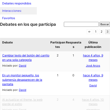
Debates respondidos
Interacciones:
Favoritos
Debates en los que participa
←
1
2
3
Debate
Participan
Respuesta
Última
tes
s
publicación
Cambiar texto del botón del carrito
2
1
hace 4 años, 9
en una sola categoría
meses
Iniciado por:
David
José Arcos
En un monitor pequeño, los
1
0
hace 4 años, 9
submenús desaparecen de la
meses
pantalla
David
Iniciado por:
David
Al actualizar el theme, la web
2
4
hace 4 años, 10
pierde el estilo
meses
Iniciado por:
David
almendron