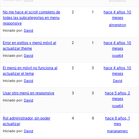
No me hace el scroll completo de
2
1
hace 4 años, 10
todas las subcategorías en menu
meses
responsive
almendron
Iniciado por:
David
Error en estilos y menú móvil al
2
1
hace 4 años, 10
actualizar theme
meses
Iniciado por:
David
jose64
El menú en móvil no funciona al
2
3
hace 4 años, 10
actualizar el tema
meses
Iniciado por:
David
David
Usar otro menú en responsive
3
3
hace 5 años, 2
meses
Iniciado por:
David
jose64
Rol administrador, sin poder
4
6
hace 6 años, 1
actualizar
mes
Iniciado por:
David
marianamerc