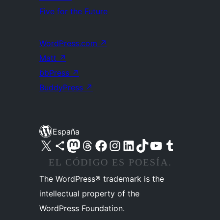
Five for the Future
WordPress.com
↗
Matt
↗
bbPress
↗
BuddyPress
↗
España
Visita nuestra cuenta de X (anteriormente Twitter)
Visita nuestra cuenta de Bluesky
Visita nuestra cuenta de Mastodon
Visita nuestra cuenta de Threads
Visita nuestra página de Facebook
Visita nuestra cuenta de Instagram
Visita nuestra cuenta de LinkedIn
Visita nuestra cuenta de TikTok
Visita nuestro canal de YouTube
Visita nuestra cuenta de Tumblr
EL CÓDIGO ES POESÍA.
The WordPress® trademark is the
intellectual property of the
WordPress Foundation.