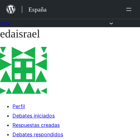
Saltar
España
al
contenido
Foros
edaisrael
Saltar
al
contenido
Perfil
Debates iniciados
Respuestas creadas
Debates respondidos