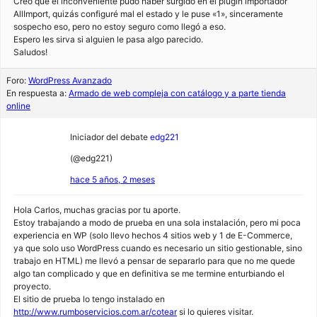
Creo que el inconveniente pudo haber surgido en el plugin importador
AllImport, quizás configuré mal el estado y le puse «1», sinceramente
sospecho eso, pero no estoy seguro como llegó a eso.
Espero les sirva si alguien le pasa algo parecido.
Saludos!
Foro:
WordPress Avanzado
En respuesta a:
Armado de web compleja con catálogo y a parte tienda
online
Iniciador del debate
edg221
(@edg221)
hace 5 años, 2 meses
Hola Carlos, muchas gracias por tu aporte.
Estoy trabajando a modo de prueba en una sola instalación, pero mi poca
experiencia en WP (solo llevo hechos 4 sitios web y 1 de E-Commerce,
ya que solo uso WordPress cuando es necesario un sitio gestionable, sino
trabajo en HTML) me llevó a pensar de separarlo para que no me quede
algo tan complicado y que en definitiva se me termine enturbiando el
proyecto.
El sitio de prueba lo tengo instalado en
http://www.rumboservicios.com.ar/cotear
si lo quieres visitar.