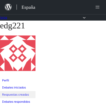
Saltar
España
al
contenido
Foros
edg221
Saltar
al
contenido
Perfil
Debates iniciados
Respuestas creadas
Debates respondidos