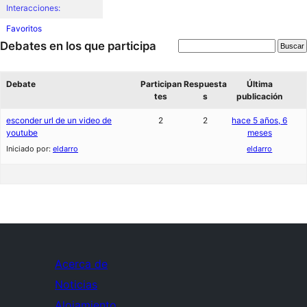
Interacciones:
Favoritos
Debates en los que participa
Debate
Participan
Respuesta
Última
tes
s
publicación
esconder url de un video de
2
2
hace 5 años, 6
youtube
meses
Iniciado por:
eldarro
eldarro
Acerca de
Noticias
Alojamiento