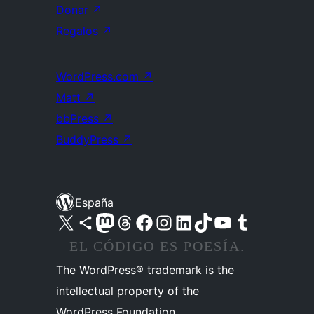
Donar
↗
Regalos
↗
WordPress.com
↗
Matt
↗
bbPress
↗
BuddyPress
↗
España
Visita nuestra cuenta de X (anteriormente Twitter)
Visita nuestra cuenta de Bluesky
Visita nuestra cuenta de Mastodon
Visita nuestra cuenta de Threads
Visita nuestra página de Facebook
Visita nuestra cuenta de Instagram
Visita nuestra cuenta de LinkedIn
Visita nuestra cuenta de TikTok
Visita nuestro canal de YouTube
Visita nuestra cuenta de Tumblr
EL CÓDIGO ES POESÍA.
The WordPress® trademark is the
intellectual property of the
WordPress Foundation.