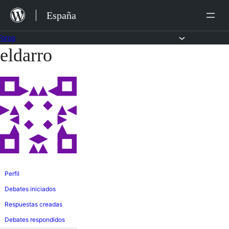
Saltar
España
al
contenido
Foros
eldarro
Saltar
al
contenido
Perfil
Debates iniciados
Respuestas creadas
Debates respondidos