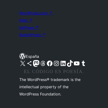
WordPress.com
↗
Matt
↗
bbPress
↗
BuddyPress
↗
España
Visita nuestra cuenta de X (anteriormente Twitter)
Visita nuestra cuenta de Bluesky
Visita nuestra cuenta de Mastodon
Visita nuestra cuenta de Threads
Visita nuestra página de Facebook
Visita nuestra cuenta de Instagram
Visita nuestra cuenta de LinkedIn
Visita nuestra cuenta de TikTok
Visita nuestro canal de YouTube
Visita nuestra cuenta de Tumblr
EL CÓDIGO ES POESÍA.
The WordPress® trademark is the
intellectual property of the
WordPress Foundation.