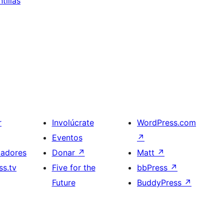
tillas
r
Involúcrate
WordPress.com
Eventos
↗
ladores
Donar
↗
Matt
↗
s.tv
Five for the
bbPress
↗
Future
BuddyPress
↗