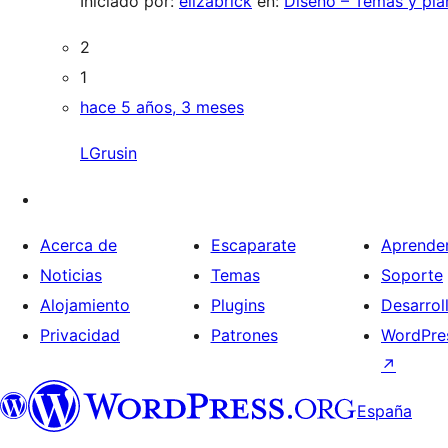
Iniciado por:
elizabrick
en:
Diseño – Temas y plan
2
1
hace 5 años, 3 meses
LGrusin
Acerca de
Escaparate
Aprende
Noticias
Temas
Soporte
Alojamiento
Plugins
Desarrol
Privacidad
Patrones
WordPres
↗
España