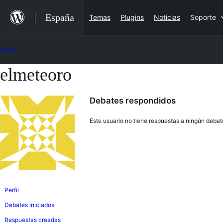
Saltar
España
Temas
Plugins
Noticias
Soporte
al
contenido
Foros
elmeteoro
Saltar
al
Debates respondidos
contenido
Este usuario no tiene respuestas a ningún debat
Perfil
Debates iniciados
Respuestas creadas