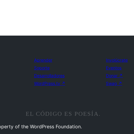
Aprender
Involúcrate
Soporte
Eventos
Desarrolladores
Donar
↗
WordPress.tv
↗
Swag
↗
EL CÓDIGO ES POESÍA.
operty of the WordPress Foundation.