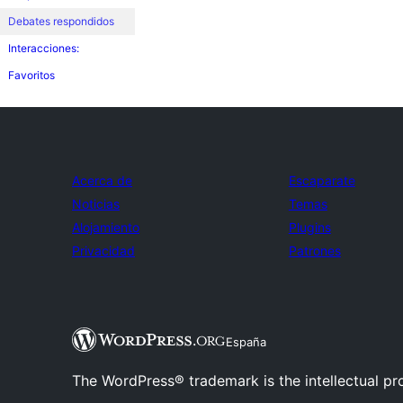
Debates respondidos
Interacciones:
Favoritos
Acerca de
Escaparate
Noticias
Temas
Alojamiento
Plugins
Privacidad
Patrones
España
The WordPress® trademark is the intellectual pr