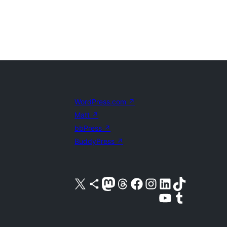
WordPress.com
↗
Matt
↗
bbPress
↗
BuddyPress
↗
Visita nuestra cuenta de X (anteriormente Twitter)
Visita nuestra cuenta de Bluesky
Visita nuestra cuenta de Mastodon
Visita nuestra cuenta de Threads
Visita nuestra página de Facebook
Visita nuestra cuenta de Instagram
Visita nuestra cuenta de LinkedIn
Visita nuestra cuenta de TikTok
Visita nuestro canal de YouTube
Visita nuestra cuenta de Tumblr