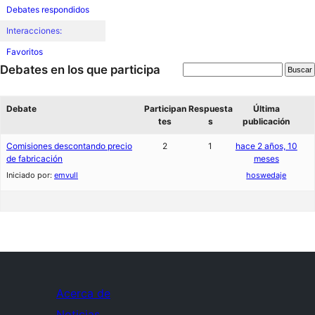
Debates respondidos
Interacciones:
Favoritos
Debates en los que participa
Debate
Participan
Respuesta
Última
tes
s
publicación
Comisiones descontando precio
2
1
hace 2 años, 10
de fabricación
meses
Iniciado por:
emvull
hoswedaje
Acerca de
Noticias