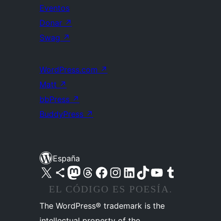
Eventos
Donar
↗
Swag
↗
WordPress.com
↗
Matt
↗
bbPress
↗
BuddyPress
↗
España
Visita nuestra cuenta de X (anteriormente Twitter)
Visita nuestra cuenta de Bluesky
Visita nuestra cuenta de Mastodon
Visita nuestra cuenta de Threads
Visita nuestra página de Facebook
Visita nuestra cuenta de Instagram
Visita nuestra cuenta de LinkedIn
Visita nuestra cuenta de TikTok
Visita nuestro canal de YouTube
Visita nuestra cuenta de Tumblr
EL CÓDIGO ES POESÍA.
The WordPress® trademark is the
intellectual property of the