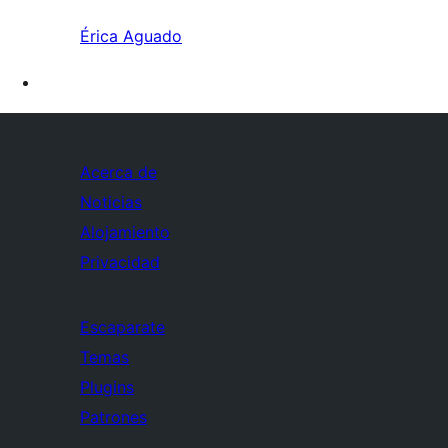
Érica Aguado
Acerca de
Noticias
Alojamiento
Privacidad
Escaparate
Temas
Plugins
Patrones