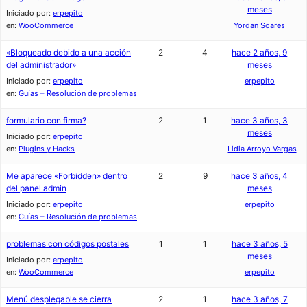
meses
Iniciado por:
erpepito
en:
WooCommerce
Yordan Soares
«Bloqueado debido a una acción
2
4
hace 2 años, 9
del administrador»
meses
Iniciado por:
erpepito
erpepito
en:
Guías – Resolución de problemas
formulario con firma?
2
1
hace 3 años, 3
meses
Iniciado por:
erpepito
en:
Plugins y Hacks
Lidia Arroyo Vargas
Me aparece «Forbidden» dentro
2
9
hace 3 años, 4
del panel admin
meses
Iniciado por:
erpepito
erpepito
en:
Guías – Resolución de problemas
problemas con códigos postales
1
1
hace 3 años, 5
meses
Iniciado por:
erpepito
en:
WooCommerce
erpepito
Menú desplegable se cierra
2
1
hace 3 años, 7