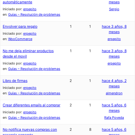
automáticamente
meses
Iniciado por:
erpepito
Sergio
en:
Guías – Resolución de problemas
Envolver para regalo
1
1
hace 3 años, 8
meses
Iniciado por:
erpepito
en:
WooCommerce
erpepito
No me deja eliminar productos
1
1
hace 3 años, 8
desde el movil
meses
Iniciado por:
erpepito
erpepito
en:
Guías – Resolución de problemas
Libro de firmas
2
1
hace 4 años, 2
meses
Iniciado por:
erpepito
en:
Guías – Resolución de problemas
almendron
Crear diferentes emails al comprar
2
1
hace 5 años, 6
meses
Iniciado por:
erpepito
en:
Guías – Resolución de problemas
Rafa Poveda
No notifica nuevas compras con
2
8
hace 5 años, 6
pasarela concreta
meses