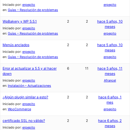
Iniciado por:
erpepito
erpepito
en:
Guías – Resolución de problemas
WpBakery y WP 5.5.1
2
2
hace 5 años, 10
meses
Iniciado por:
erpepito
en:
Guías – Resolución de problemas
erpepito
Menús anclados
2
2
hace 5 años, 10
meses
Iniciado por:
erpepito
en:
Guías – Resolución de problemas
erpepito
Error al actualizar a 5.5 y al hacer
6
11
hace 5 años, 11
down
meses
Iniciado por:
erpepito
Afrancel
en:
Instalación – Actualizaciones
¿Algún plugin similar a esto?
2
2
hace 6 años, 1
mes
Iniciado por:
erpepito
en:
WooCommerce
erpepito
certificado SSL no válido?
2
2
hace 6 años, 2
meses
Iniciado por:
erpepito