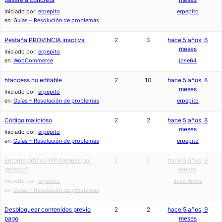
Iniciado por:
erpepito
erpepito
en:
Guías – Resolución de problemas
Pestaña PROVINCIA inactiva
2
3
hace 5 años, 6
meses
Iniciado por:
erpepito
en:
WooCommerce
jose64
htaccess no editable
2
10
hace 5 años, 8
meses
Iniciado por:
erpepito
en:
Guías – Resolución de problemas
erpepito
Código malicioso
2
2
hace 5 años, 8
meses
Iniciado por:
erpepito
en:
Guías – Resolución de problemas
erpepito
Entorno gráfico WP bloques por
2
3
hace 5 años, 9
defecto?
meses
Iniciado por:
erpepito
José Arcos
en:
Guías – Resolución de problemas
Desbloquear contenidos previo
2
2
hace 5 años, 9
pago
meses