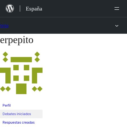
Saltar
España
al
contenido
Foros
erpepito
Saltar
al
contenido
Perfil
Debates iniciados
Respuestas creadas