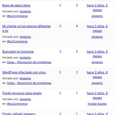
Base de datos llena
2
2
hace 2 años, 5
meses
Iniciado por:
erpepito
en:
WooCommerce
erpepito
Mi cliente ve los precios diferente
2
8
hace 2 años, 6
a mi
meses
Iniciado por:
erpepito
erpepito
en:
WooCommerce
Buscador no funciona
3
3
hace 2 años, 6
meses
Iniciado por:
erpepito
en:
Guías – Resolución de problemas
erpepito
WordPress infectado con virus
2
2
hace 2 años, 8
meses
Iniciado por:
erpepito
en:
Guías – Resolución de problemas
erpepito
Plugin envolver para regalo
2
1
hace 2 años, 9
meses
Iniciado por:
erpepito
en:
WooCommerce
Yordan Soares
Plugin «añadir imagen»
2
1
hace 2 años, 9