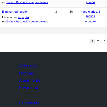
en:
Guías – Resolución de problemas
jose64
Eliminar redirección
3
10
hace 6 años, 2
meses
Iniciado por:
erpepito
en:
Guías – Resolución de problemas
erpepito
1
2
→
Acerca de
Noticias
Alojamiento
Privacidad
Escaparate