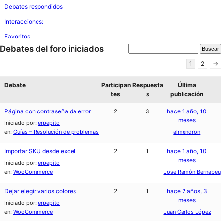
Debates respondidos
Interacciones:
Favoritos
Debates del foro iniciados
1
2
→
Debate
Participan
Respuesta
Última
tes
s
publicación
Página con contraseña da error
2
3
hace 1 año, 10
meses
Iniciado por:
erpepito
en:
Guías – Resolución de problemas
almendron
Importar SKU desde excel
2
1
hace 1 año, 10
meses
Iniciado por:
erpepito
en:
WooCommerce
Jose Ramón Bernabeu
Dejar elegir varios colores
2
1
hace 2 años, 3
meses
Iniciado por:
erpepito
en:
WooCommerce
Juan Carlos López