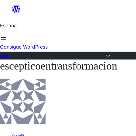
Saltar
al
España
contenido
Consigue WordPress
Foros
escepticoentransformacion
Saltar
al
contenido