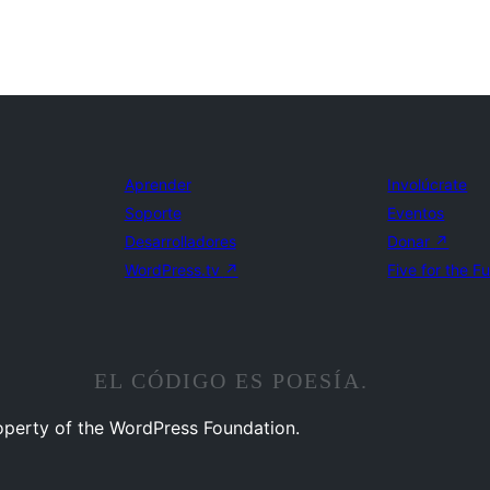
Aprender
Involúcrate
Soporte
Eventos
Desarrolladores
Donar
↗
WordPress.tv
↗
Five for the F
EL CÓDIGO ES POESÍA.
operty of the WordPress Foundation.