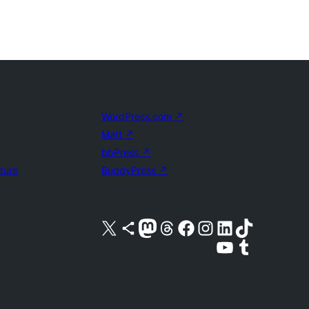
WordPress.com
↗
Matt
↗
bbPress
↗
uture
BuddyPress
↗
Visita nuestra cuenta de X (anteriormente Twitter)
Visita nuestra cuenta de Bluesky
Visita nuestra cuenta de Mastodon
Visita nuestra cuenta de Threads
Visita nuestra página de Facebook
Visita nuestra cuenta de Instagram
Visita nuestra cuenta de LinkedIn
Visita nuestra cuenta de TikTok
Visita nuestro canal de YouTube
Visita nuestra cuenta de Tumblr