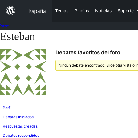
Saltar
España
Temas
Plugins
Noticias
Soporte
al
contenido
Foros
Esteban
Saltar
al
Debates favoritos del foro
contenido
Ningún debate encontrado. Elige otra vista o i
Perfil
Debates iniciados
Respuestas creadas
Debates respondidos