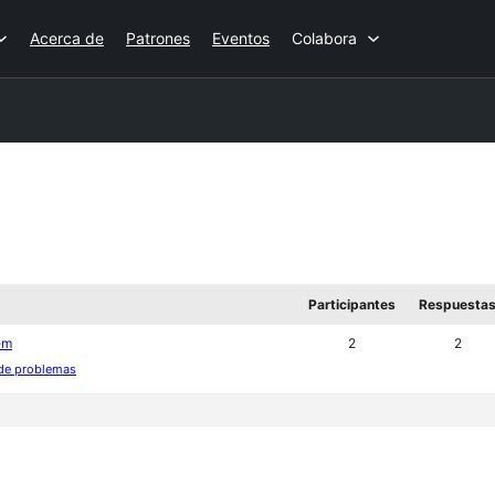
Acerca de
Patrones
Eventos
Colabora
Participantes
Respuesta
em
2
2
 de problemas