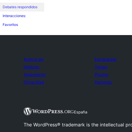
Debates respondidos
Interacciones:
Favoritos
Acerca de
Escaparate
Noticias
Temas
Alojamiento
Plugins
Privacidad
Patrones
España
The WordPress® trademark is the intellectual pr