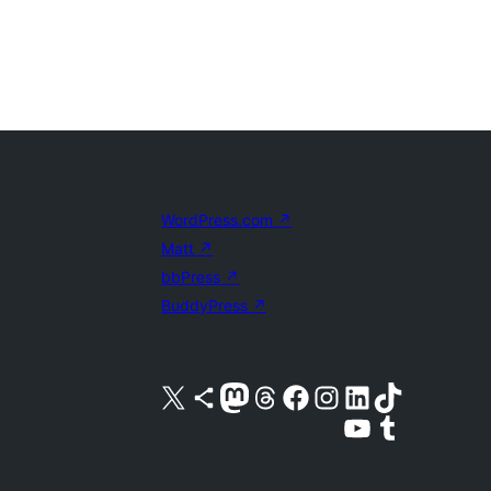
WordPress.com
↗
Matt
↗
bbPress
↗
BuddyPress
↗
Visita nuestra cuenta de X (anteriormente Twitter)
Visita nuestra cuenta de Bluesky
Visita nuestra cuenta de Mastodon
Visita nuestra cuenta de Threads
Visita nuestra página de Facebook
Visita nuestra cuenta de Instagram
Visita nuestra cuenta de LinkedIn
Visita nuestra cuenta de TikTok
Visita nuestro canal de YouTube
Visita nuestra cuenta de Tumblr