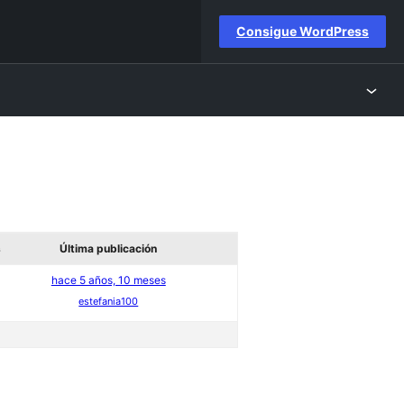
Consigue WordPress
s
Última publicación
hace 5 años, 10 meses
estefania100