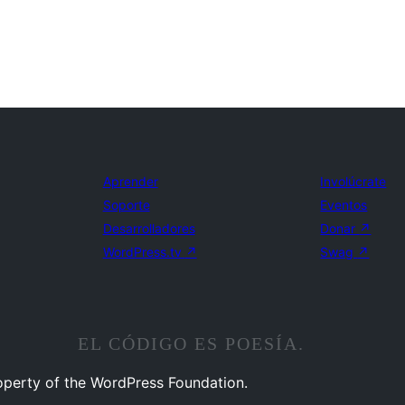
Aprender
Involúcrate
Soporte
Eventos
Desarrolladores
Donar
↗
WordPress.tv
↗
Swag
↗
EL CÓDIGO ES POESÍA.
operty of the WordPress Foundation.