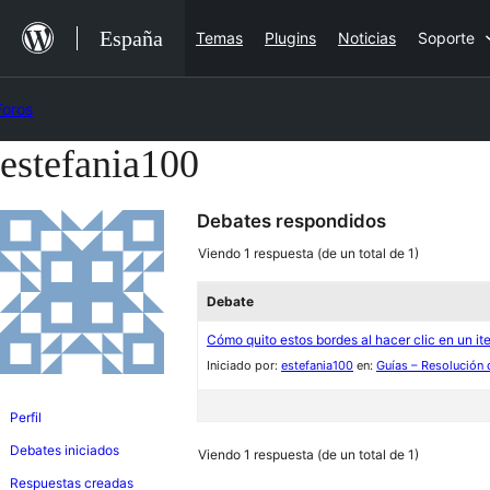
Saltar
España
Temas
Plugins
Noticias
Soporte
al
contenido
Foros
estefania100
Saltar
al
Debates respondidos
contenido
Viendo 1 respuesta (de un total de 1)
Debate
Cómo quito estos bordes al hacer clic en un it
Iniciado por:
estefania100
en:
Guías – Resolución
Perfil
Debates iniciados
Viendo 1 respuesta (de un total de 1)
Respuestas creadas