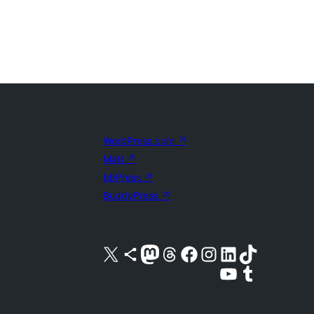
WordPress.com
↗
Matt
↗
bbPress
↗
BuddyPress
↗
Visita nuestra cuenta de X (anteriormente Twitter)
Visita nuestra cuenta de Bluesky
Visita nuestra cuenta de Mastodon
Visita nuestra cuenta de Threads
Visita nuestra página de Facebook
Visita nuestra cuenta de Instagram
Visita nuestra cuenta de LinkedIn
Visita nuestra cuenta de TikTok
Visita nuestro canal de YouTube
Visita nuestra cuenta de Tumblr