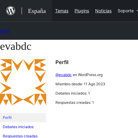
Saltar
España
Temas
Plugins
Noticias
Soporte
al
contenido
Foros
evabdc
Saltar
al
Perfil
contenido
@evabdc
en WordPress.org
Miembro desde: 11 Ago 2023
Debates iniciados: 1
Respuestas creadas: 1
Perfil
Debates iniciados
Respuestas creadas