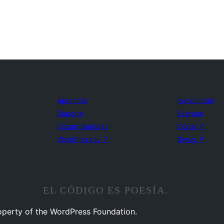
Aprender
Involúcrate
Soporte
Eventos
Desarrolladores
Donar
↗
WordPress.tv
↗
Swag
↗
EL CÓDIGO ES POESÍA.
operty of the WordPress Foundation.