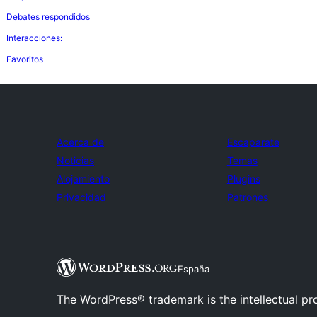
Debates respondidos
Interacciones:
Favoritos
Acerca de
Escaparate
Noticias
Temas
Alojamiento
Plugins
Privacidad
Patrones
España
The WordPress® trademark is the intellectual pr