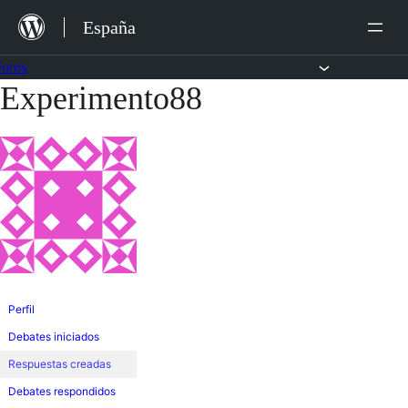
Saltar
España
al
contenido
Foros
Experimento88
Saltar
al
contenido
Perfil
Debates iniciados
Respuestas creadas
Debates respondidos