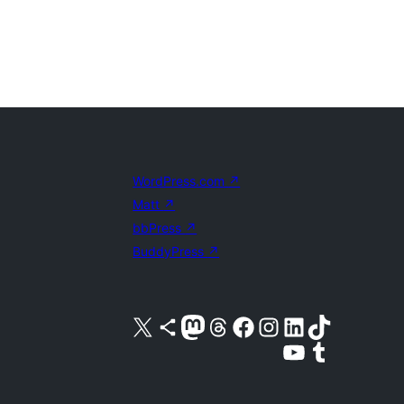
WordPress.com
↗
Matt
↗
bbPress
↗
BuddyPress
↗
Visita nuestra cuenta de X (anteriormente Twitter)
Visita nuestra cuenta de Bluesky
Visita nuestra cuenta de Mastodon
Visita nuestra cuenta de Threads
Visita nuestra página de Facebook
Visita nuestra cuenta de Instagram
Visita nuestra cuenta de LinkedIn
Visita nuestra cuenta de TikTok
Visita nuestro canal de YouTube
Visita nuestra cuenta de Tumblr