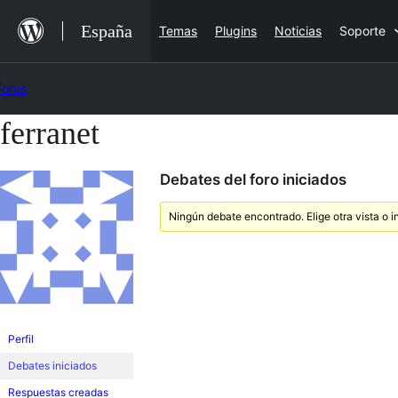
Saltar
España
Temas
Plugins
Noticias
Soporte
al
contenido
Foros
ferranet
Saltar
al
Debates del foro iniciados
contenido
Ningún debate encontrado. Elige otra vista o i
Perfil
Debates iniciados
Respuestas creadas