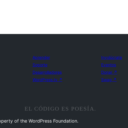
Aprender
Involúcrate
Soporte
Eventos
Desarrolladores
Donar
↗
WordPress.tv
↗
Swag
↗
EL CÓDIGO ES POESÍA.
operty of the WordPress Foundation.