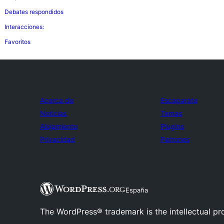
Debates respondidos
Interacciones:
Favoritos
Acerca de
Escaparate
Noticias
Temas
Alojamiento
Plugins
Privacidad
Patrones
España
The WordPress® trademark is the intellectual pr