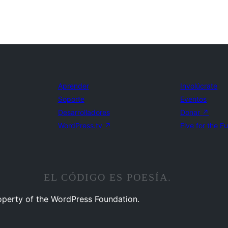
Aprender
Involúcrate
Soporte
Eventos
Desarrolladores
Donar
↗
WordPress.tv
↗
Five for the F
EL CÓDIGO ES POESÍA.
operty of the WordPress Foundation.