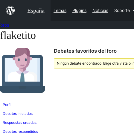
Saltar
España
Temas
Plugins
Noticias
Soporte
al
contenido
Foros
flaketito
Saltar
al
Debates favoritos del foro
contenido
Ningún debate encontrado. Elige otra vista o i
Perfil
Debates iniciados
Respuestas creadas
Debates respondidos