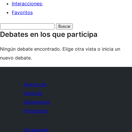
Interacciones:
Favoritos
Buscar
Debates en los que participa
debates:
Ningún debate encontrado. Elige otra vista o inicia un
nuevo debate.
Acerca de
Noticias
Alojamiento
Privacidad
Escaparate