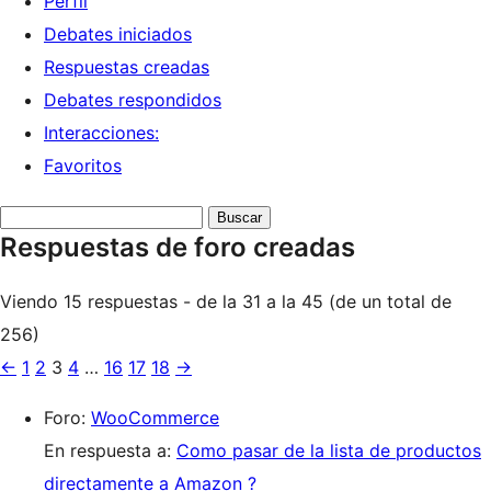
Perfil
Debates iniciados
Respuestas creadas
Debates respondidos
Interacciones:
Favoritos
Buscar
Respuestas de foro creadas
respuestas:
Viendo 15 respuestas - de la 31 a la 45 (de un total de
256)
←
1
2
3
4
…
16
17
18
→
Foro:
WooCommerce
En respuesta a:
Como pasar de la lista de productos
directamente a Amazon ?