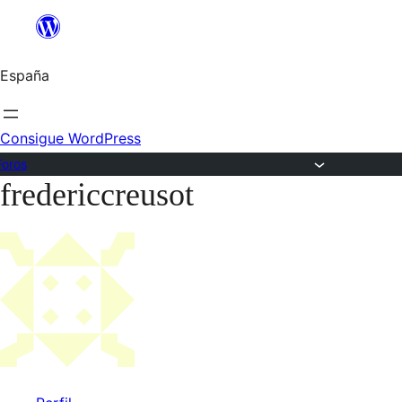
Saltar
al
España
contenido
Consigue WordPress
Foros
fredericcreusot
Saltar
al
contenido