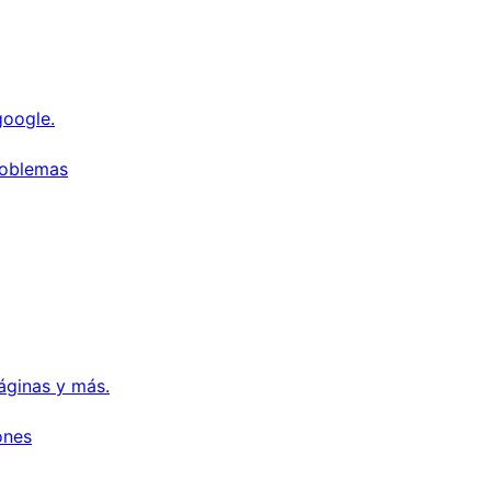
google.
roblemas
páginas y más.
ones