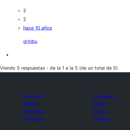
2
2
hace 10 años
grinbu
Viendo 5 respuestas - de la 1 a la 5 (de un total de 5)
Acerca de
Escaparate
Noticias
Temas
Alojamiento
Plugins
Privacidad
Patrones