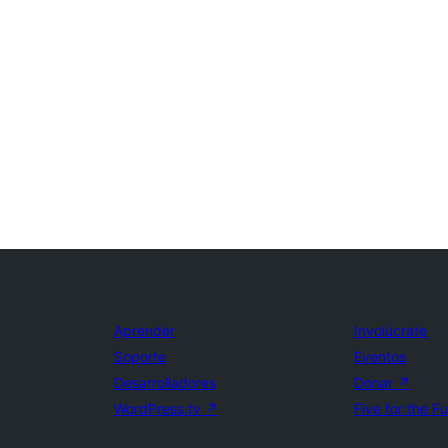
Aprender
Involúcrate
Soporte
Eventos
Desarrolladores
Donar
↗
WordPress.tv
↗
Five for the F