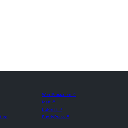
WordPress.com
↗
Matt
↗
bbPress
↗
uture
BuddyPress
↗