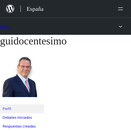
Saltar
España
al
contenido
Foros
guidocentesimo
Saltar
al
contenido
Perfil
Debates iniciados
Respuestas creadas