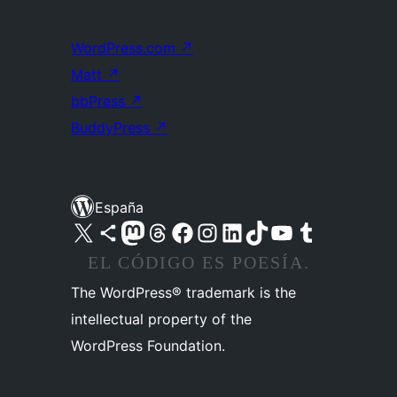
WordPress.com
↗
Matt
↗
bbPress
↗
BuddyPress
↗
España
Visita nuestra cuenta de X (anteriormente Twitter)
Visita nuestra cuenta de Bluesky
Visita nuestra cuenta de Mastodon
Visita nuestra cuenta de Threads
Visita nuestra página de Facebook
Visita nuestra cuenta de Instagram
Visita nuestra cuenta de LinkedIn
Visita nuestra cuenta de TikTok
Visita nuestro canal de YouTube
Visita nuestra cuenta de Tumblr
EL CÓDIGO ES POESÍA.
The WordPress® trademark is the
intellectual property of the
WordPress Foundation.