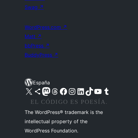
Swag
↗
WordPress.com
↗
Matt
↗
bbPress
↗
BuddyPress
↗
España
Visita nuestra cuenta de X (anteriormente Twitter)
Visita nuestra cuenta de Bluesky
Visita nuestra cuenta de Mastodon
Visita nuestra cuenta de Threads
Visita nuestra página de Facebook
Visita nuestra cuenta de Instagram
Visita nuestra cuenta de LinkedIn
Visita nuestra cuenta de TikTok
Visita nuestro canal de YouTube
Visita nuestra cuenta de Tumblr
EL CÓDIGO ES POESÍA.
The WordPress® trademark is the
intellectual property of the
WordPress Foundation.