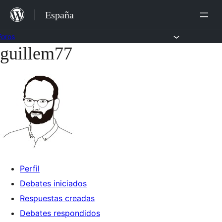
Saltar
España
al
contenido
Foros
guillem77
Saltar
al
contenido
Perfil
Debates iniciados
Respuestas creadas
Debates respondidos