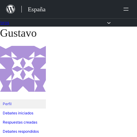
Saltar
España
al
contenido
Foros
Gustavo
Saltar
al
contenido
Perfil
Debates iniciados
Respuestas creadas
Debates respondidos