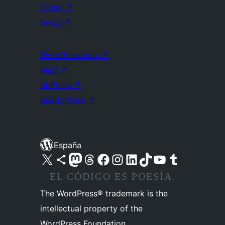
Donar
↗
Swag
↗
WordPress.com
↗
Matt
↗
bbPress
↗
BuddyPress
↗
España
Visita nuestra cuenta de X (anteriormente Twitter)
Visita nuestra cuenta de Bluesky
Visita nuestra cuenta de Mastodon
Visita nuestra cuenta de Threads
Visita nuestra página de Facebook
Visita nuestra cuenta de Instagram
Visita nuestra cuenta de LinkedIn
Visita nuestra cuenta de TikTok
Visita nuestro canal de YouTube
Visita nuestra cuenta de Tumblr
EL CÓDIGO ES POESÍA.
The WordPress® trademark is the
intellectual property of the
WordPress Foundation.