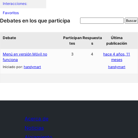
Interacciones:
Favoritos
Debates en los que participa
Debate
Participan
Respuesta
Última
tes
s
publicación
Menú en versión Móvil no
3
4
hace 4 años, 11
funciona
meses
Iniciado por:
handymart
handymart
Acerca de
Noticias
Alojamiento