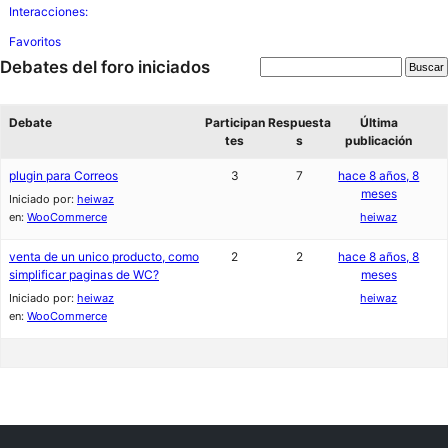
Interacciones:
Favoritos
Debates del foro iniciados
Debate
Participan
Respuesta
Última
tes
s
publicación
plugin para Correos
3
7
hace 8 años, 8
meses
Iniciado por:
heiwaz
en:
WooCommerce
heiwaz
venta de un unico producto, como
2
2
hace 8 años, 8
simplificar paginas de WC?
meses
Iniciado por:
heiwaz
heiwaz
en:
WooCommerce