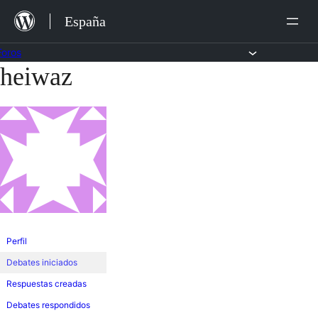
Saltar
España
al
contenido
Foros
heiwaz
Saltar
al
contenido
Perfil
Debates iniciados
Respuestas creadas
Debates respondidos