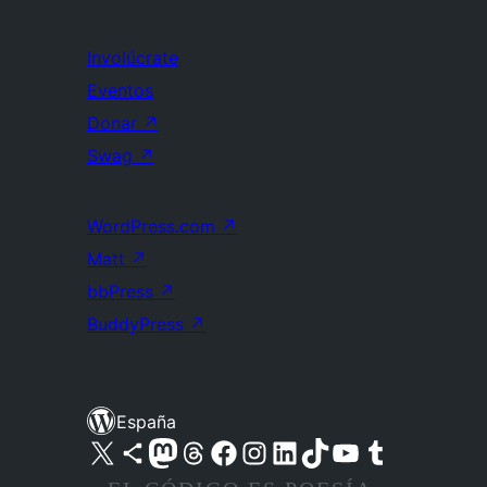
Involúcrate
Eventos
Donar
↗
Swag
↗
WordPress.com
↗
Matt
↗
bbPress
↗
BuddyPress
↗
España
Visita nuestra cuenta de X (anteriormente Twitter)
Visita nuestra cuenta de Bluesky
Visita nuestra cuenta de Mastodon
Visita nuestra cuenta de Threads
Visita nuestra página de Facebook
Visita nuestra cuenta de Instagram
Visita nuestra cuenta de LinkedIn
Visita nuestra cuenta de TikTok
Visita nuestro canal de YouTube
Visita nuestra cuenta de Tumblr