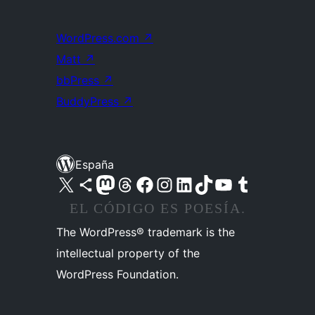
WordPress.com
↗
Matt
↗
bbPress
↗
BuddyPress
↗
España
Visita nuestra cuenta de X (anteriormente Twitter)
Visita nuestra cuenta de Bluesky
Visita nuestra cuenta de Mastodon
Visita nuestra cuenta de Threads
Visita nuestra página de Facebook
Visita nuestra cuenta de Instagram
Visita nuestra cuenta de LinkedIn
Visita nuestra cuenta de TikTok
Visita nuestro canal de YouTube
Visita nuestra cuenta de Tumblr
EL CÓDIGO ES POESÍA.
The WordPress® trademark is the
intellectual property of the
WordPress Foundation.