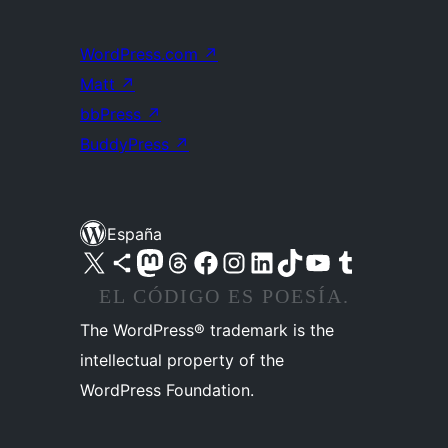
WordPress.com
↗
Matt
↗
bbPress
↗
BuddyPress
↗
España
Visita nuestra cuenta de X (anteriormente Twitter)
Visita nuestra cuenta de Bluesky
Visita nuestra cuenta de Mastodon
Visita nuestra cuenta de Threads
Visita nuestra página de Facebook
Visita nuestra cuenta de Instagram
Visita nuestra cuenta de LinkedIn
Visita nuestra cuenta de TikTok
Visita nuestro canal de YouTube
Visita nuestra cuenta de Tumblr
EL CÓDIGO ES POESÍA.
The WordPress® trademark is the
intellectual property of the
WordPress Foundation.