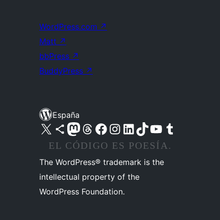
WordPress.com
↗
Matt
↗
bbPress
↗
BuddyPress
↗
España
Visita nuestra cuenta de X (anteriormente Twitter)
Visita nuestra cuenta de Bluesky
Visita nuestra cuenta de Mastodon
Visita nuestra cuenta de Threads
Visita nuestra página de Facebook
Visita nuestra cuenta de Instagram
Visita nuestra cuenta de LinkedIn
Visita nuestra cuenta de TikTok
Visita nuestro canal de YouTube
Visita nuestra cuenta de Tumblr
EL CÓDIGO ES POESÍA.
The WordPress® trademark is the
intellectual property of the
WordPress Foundation.