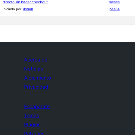
directo sin hacer checkout
meses
Iniciado por:
ibnmlr
jose64
Acerca de
Noticias
Alojamiento
Privacidad
Escaparate
Temas
Plugins
Patrones