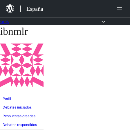
Saltar
España
al
contenido
Foros
ibnmlr
Saltar
al
contenido
Perfil
Debates iniciados
Respuestas creadas
Debates respondidos