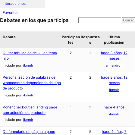
Interacciones:
Favoritos
Debates en los que participa
Debate
Participan
Respuesta
Última
tes
s
publicación
Quitar tabulación de UL en tema
2
1
hace 3 años, 12
hijo
meses
Iniciado por:
ibnmlr
almendron
Personalización de palabras de
2
2
hace 3 años, 12
woocomerce dependiendo del tipo
meses
de producto
ibnmlr
Iniciado por:
ibnmlr
Poner checkout en landing page
1
1
hace 4 años
con adicción de producto
ibnmlr
Iniciado por:
ibnmlr
De formulario en página a pago
2
5
hace 4 años, 7