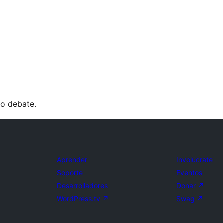
vo debate.
Aprender
Involúcrate
Soporte
Eventos
Desarrolladores
Donar
↗
WordPress.tv
↗
Swag
↗