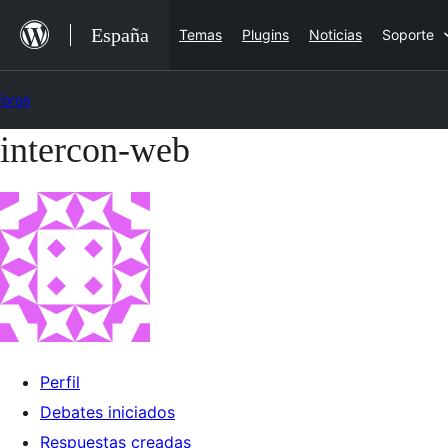
Saltar
España
Temas
Plugins
Noticias
Soporte
al
contenido
Foros
intercon-web
Saltar
al
contenido
Perfil
Debates iniciados
Respuestas creadas