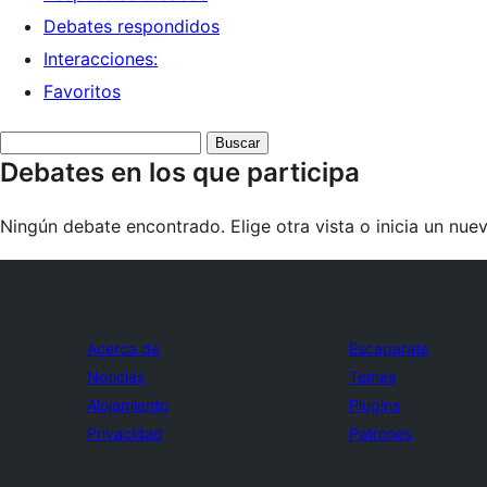
Debates respondidos
Interacciones:
Favoritos
Buscar
Debates en los que participa
debates:
Ningún debate encontrado. Elige otra vista o inicia un nue
Acerca de
Escaparate
Noticias
Temas
Alojamiento
Plugins
Privacidad
Patrones