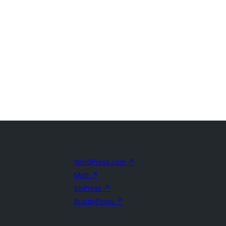
WordPress.com
↗
Matt
↗
bbPress
↗
BuddyPress
↗