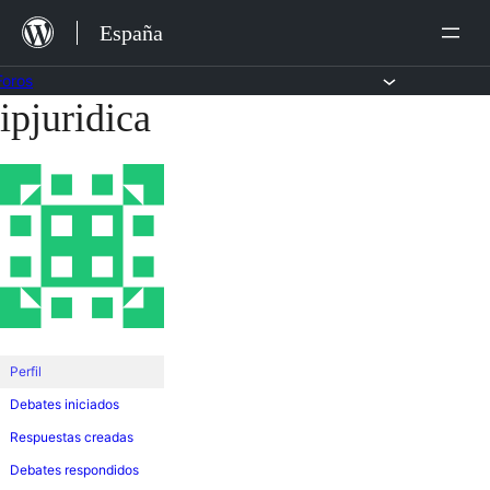
Saltar
España
al
contenido
Foros
ipjuridica
Saltar
al
contenido
Perfil
Debates iniciados
Respuestas creadas
Debates respondidos