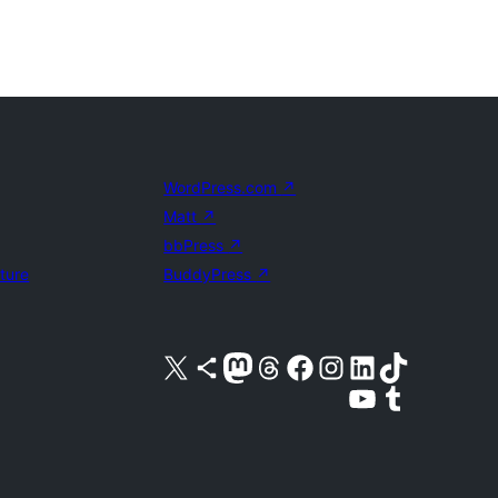
WordPress.com
↗
Matt
↗
bbPress
↗
uture
BuddyPress
↗
Visita nuestra cuenta de X (anteriormente Twitter)
Visita nuestra cuenta de Bluesky
Visita nuestra cuenta de Mastodon
Visita nuestra cuenta de Threads
Visita nuestra página de Facebook
Visita nuestra cuenta de Instagram
Visita nuestra cuenta de LinkedIn
Visita nuestra cuenta de TikTok
Visita nuestro canal de YouTube
Visita nuestra cuenta de Tumblr