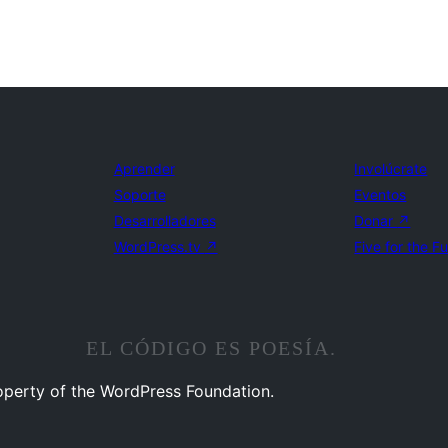
Aprender
Involúcrate
Soporte
Eventos
Desarrolladores
Donar
↗
WordPress.tv
↗
Five for the F
EL CÓDIGO ES POESÍA.
operty of the WordPress Foundation.