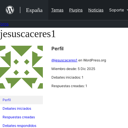
Saltar
España
Temas
Plugins
Noticias
Soporte
al
contenido
Foros
jesuscaceres1
Saltar
al
Perfil
contenido
@jesuscaceres1
en WordPress.org
Miembro desde: 5 Dic 2025
Debates iniciados: 1
Respuestas creadas: 1
Perfil
Debates iniciados
Respuestas creadas
Debates respondidos