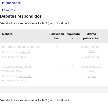
Interacciones:
Favoritos
Debates respondidos
Viendo 2 respuestas - de la 1 a la 2 (de un total de 2)
Debate
Participan
Respuesta
Última
tes
s
publicación
Entradas antiguas en parrilla
2
1
hace 11 años, 1
mes
Iniciado por:
edaisrael
en:
Plugins y Hacks
Jesús Cortés
¿Es sencillo de utilizar
3
2
hace 11 años, 1
woocommerce?
mes
Iniciado por:
alexperello
jcayvar
en:
Plugins y Hacks
Viendo 2 respuestas - de la 1 a la 2 (de un total de 2)