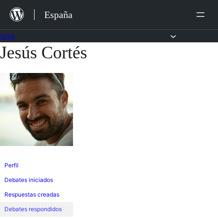
Saltar
España
al
contenido
Foros
Jesús Cortés
Saltar
al
contenido
Perfil
Debates iniciados
Respuestas creadas
Debates respondidos