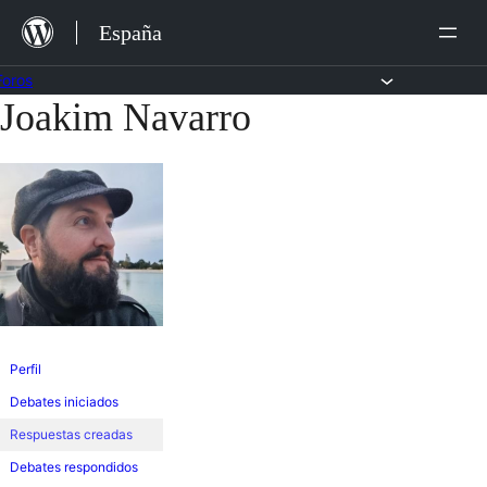
Saltar
España
al
contenido
Foros
Joakim Navarro
Saltar
al
contenido
Perfil
Debates iniciados
Respuestas creadas
Debates respondidos