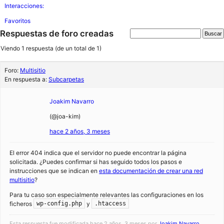
Interacciones:
Favoritos
Respuestas de foro creadas
Viendo 1 respuesta (de un total de 1)
Foro:
Multisitio
En respuesta a:
Subcarpetas
Joakim Navarro
(@joa-kim)
hace 2 años, 3 meses
El error 404 indica que el servidor no puede encontrar la página
solicitada. ¿Puedes confirmar si has seguido todos los pasos e
instrucciones que se indican en
esta documentación de crear una red
multisitio
?
Para tu caso son especialmente relevantes las configuraciones en los
ficheros
y
wp-config.php
.htaccess
Esta respuesta fue modificada hace 2 años, 3 meses por
Joakim Navarro
.