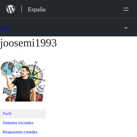
Saltar
España
al
contenido
Foros
joosemi1993
Saltar
al
contenido
Perfil
Debates iniciados
Respuestas creadas