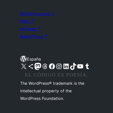
WordPress.com
↗
Matt
↗
bbPress
↗
BuddyPress
↗
España
Visita nuestra cuenta de X (anteriormente Twitter)
Visita nuestra cuenta de Bluesky
Visita nuestra cuenta de Mastodon
Visita nuestra cuenta de Threads
Visita nuestra página de Facebook
Visita nuestra cuenta de Instagram
Visita nuestra cuenta de LinkedIn
Visita nuestra cuenta de TikTok
Visita nuestro canal de YouTube
Visita nuestra cuenta de Tumblr
EL CÓDIGO ES POESÍA.
The WordPress® trademark is the
intellectual property of the
WordPress Foundation.