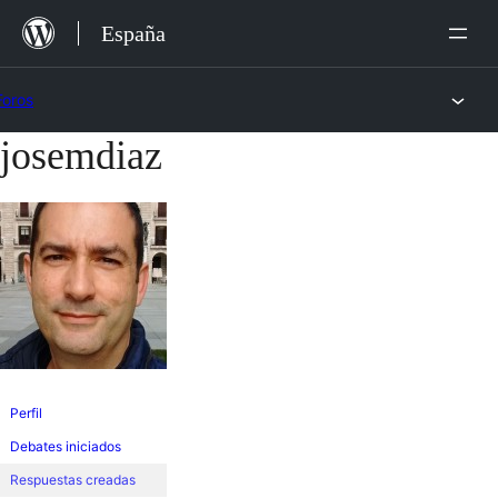
Saltar
España
al
contenido
Foros
josemdiaz
Saltar
al
contenido
Perfil
Debates iniciados
Respuestas creadas