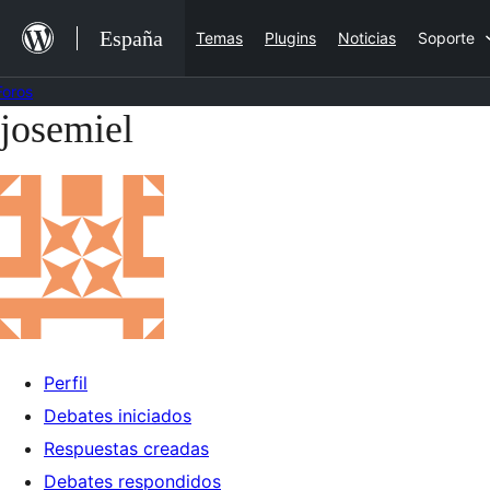
Saltar
España
Temas
Plugins
Noticias
Soporte
al
contenido
Foros
josemiel
Saltar
al
contenido
Perfil
Debates iniciados
Respuestas creadas
Debates respondidos