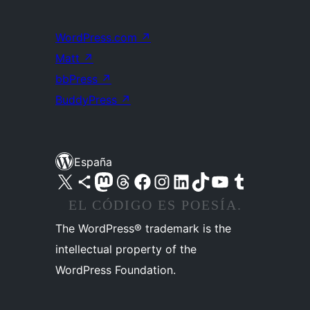
WordPress.com
↗
Matt
↗
bbPress
↗
BuddyPress
↗
España
Visita nuestra cuenta de X (anteriormente Twitter)
Visita nuestra cuenta de Bluesky
Visita nuestra cuenta de Mastodon
Visita nuestra cuenta de Threads
Visita nuestra página de Facebook
Visita nuestra cuenta de Instagram
Visita nuestra cuenta de LinkedIn
Visita nuestra cuenta de TikTok
Visita nuestro canal de YouTube
Visita nuestra cuenta de Tumblr
EL CÓDIGO ES POESÍA.
The WordPress® trademark is the
intellectual property of the
WordPress Foundation.