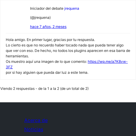
Iniciador del debate
jrequena
(@jrequena)
hace 7 años, 2 meses
Hola amigo. En primer lugar, gracias por tu respuesta.
Lo cierto es que no recuerdo haber tocado nada que pueda tener algo
que ver con eso. De hecho, no todos los plugins aparecen en esa barra de
herramientas.
Os muestro aquí una imagen de lo que comento:
https://wp.me/a7K8vw-
3FZ
por si hay alguien que pueda dar luz a este tema.
Viendo 2 respuestas - de la 1 a la 2 (de un total de 2)
Acerca de
Noticias