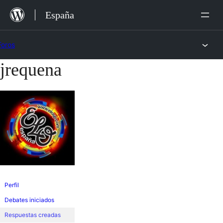
Saltar
España
al
contenido
Foros
jrequena
Saltar
al
contenido
Perfil
Debates iniciados
Respuestas creadas