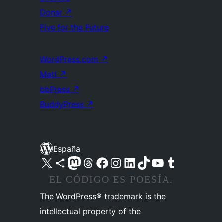
Donar
↗
Five for the Future
WordPress.com
↗
Matt
↗
bbPress
↗
BuddyPress
↗
España
Visita nuestra cuenta de X (anteriormente Twitter)
Visita nuestra cuenta de Bluesky
Visita nuestra cuenta de Mastodon
Visita nuestra cuenta de Threads
Visita nuestra página de Facebook
Visita nuestra cuenta de Instagram
Visita nuestra cuenta de LinkedIn
Visita nuestra cuenta de TikTok
Visita nuestro canal de YouTube
Visita nuestra cuenta de Tumblr
EL CÓDIGO ES POESÍA.
The WordPress® trademark is the
intellectual property of the