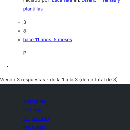
Iniciado por:
Escarlata
en:
Diseño – Temas y
plantillas
3
8
hace 11 años, 5 meses
P
Viendo 3 respuestas - de la 1 a la 3 (de un total de 3)
Acerca de
Noticias
Alojamiento
Privacidad