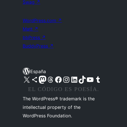
Swag
↗
WordPress.com
↗
Matt
↗
bbPress
↗
BuddyPress
↗
España
Visita nuestra cuenta de X (anteriormente Twitter)
Visita nuestra cuenta de Bluesky
Visita nuestra cuenta de Mastodon
Visita nuestra cuenta de Threads
Visita nuestra página de Facebook
Visita nuestra cuenta de Instagram
Visita nuestra cuenta de LinkedIn
Visita nuestra cuenta de TikTok
Visita nuestro canal de YouTube
Visita nuestra cuenta de Tumblr
EL CÓDIGO ES POESÍA.
The WordPress® trademark is the
intellectual property of the
WordPress Foundation.