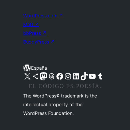
WordPress.com
↗
Matt
↗
bbPress
↗
BuddyPress
↗
España
Visita nuestra cuenta de X (anteriormente Twitter)
Visita nuestra cuenta de Bluesky
Visita nuestra cuenta de Mastodon
Visita nuestra cuenta de Threads
Visita nuestra página de Facebook
Visita nuestra cuenta de Instagram
Visita nuestra cuenta de LinkedIn
Visita nuestra cuenta de TikTok
Visita nuestro canal de YouTube
Visita nuestra cuenta de Tumblr
EL CÓDIGO ES POESÍA.
The WordPress® trademark is the
intellectual property of the
WordPress Foundation.