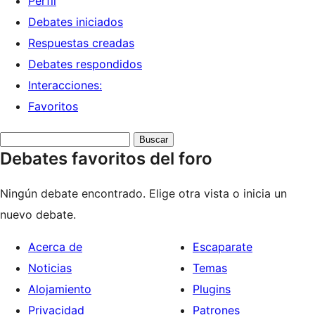
Perfil
Debates iniciados
Respuestas creadas
Debates respondidos
Interacciones:
Favoritos
Buscar
Debates favoritos del foro
debates:
Ningún debate encontrado. Elige otra vista o inicia un
nuevo debate.
Acerca de
Escaparate
Noticias
Temas
Alojamiento
Plugins
Privacidad
Patrones