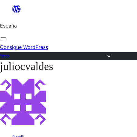
Saltar
al
España
contenido
Consigue WordPress
Foros
juliocvaldes
Saltar
al
contenido